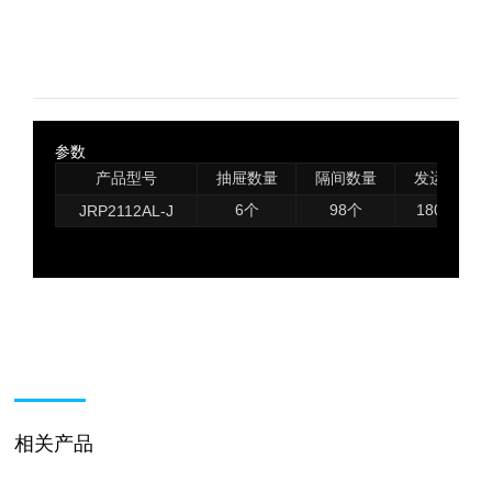
参数
产品型号
抽屉数量
隔间数量
发运重量
6个
98个
180公斤
JRP2112AL-J
相关产品